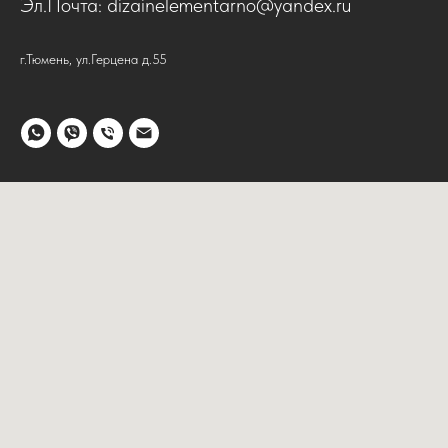
Эл.Почта: dizainelementarno@yandex.ru
г.Тюмень, ул.Герцена д.55