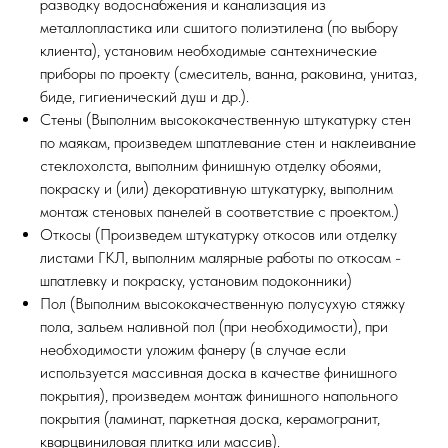
разводку водоснабжения и канализация из
металлопластика или сшитого полиэтилена (по выбору
клиента), установим необходимые сантехнические
приборы по проекту (смеситель, ванна, раковина, унитаз,
биде, гигиенический душ и др.).
Стены (Выполним высококачественную штукатурку стен
по маякам, произведем шпатлевание стен и наклеивание
стеклохолста, выполним финишную отделку обоями,
покраску и (или) декоративную штукатурку, выполним
монтаж стеновых панелей в соответствие с проектом.)
Откосы (Произведем штукатурку откосов или отделку
листами ГКЛ, выполним малярные работы по откосам -
шпатлевку и покраску, установим подоконники)
Пол (Выполним высококачественную полусухую стяжку
пола, зальем наливной пол (при необходимости), при
необходимости уложим фанеру (в случае если
используется массивная доска в качестве финишного
покрытия), произведем монтаж финишного напольного
покрытия (ламинат, паркетная доска, керамогранит,
кварцвиниловая плитка или массив).